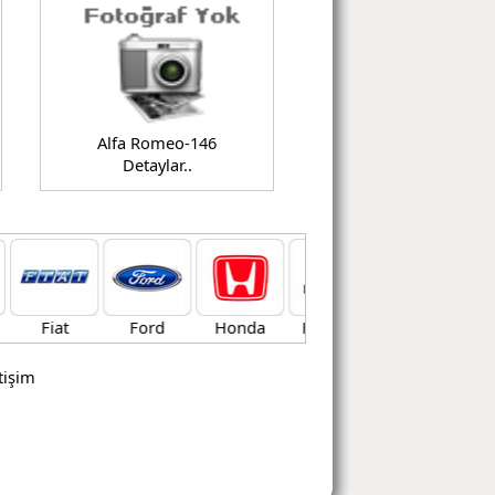
Alfa Romeo-146
Detaylar..
Fiat
Ford
Honda
Hyundai
Kia
Lad
etişim