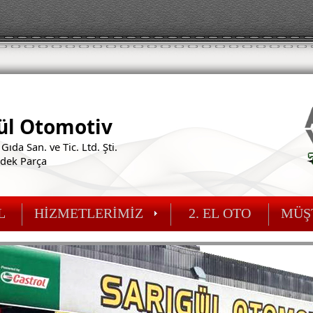
ül Otomotiv
Gıda San. ve Tic. Ltd. Şti.
edek Parça
L
HİZMETLERİMİZ
2. EL OTO
MÜŞT