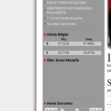
▪
EGSOZT EMİSYON ÖLÇÜMÜ
ŞİRKETİMİZDE YAZ KAMPANYASI
▪
BAŞLAMIŞTIR.
▪
7 / 24 Yol Yardım Aracımız
▪
Tecrübeli Tamir Ekibi
Döviz Bilgisi
■
Alış
Satış
$
47.5229
47.6085
€
54.7749
54.8736
İller Arası Mesafe
■
ko
ça
ya
Hava Durumu
■
»