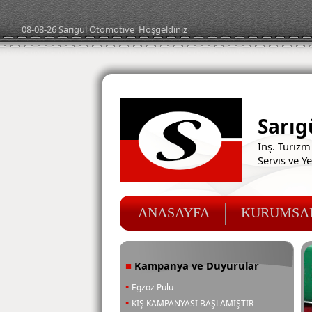
08-08-26
Sarıgul Oto
motive
Hoşgeldiniz
Sarıg
İnş. Turizm 
Servis ve Y
ANASAYFA
KURUMSA
Kampanya ve Duyurular
■
▪
Egzoz Pulu
▪
KIŞ KAMPANYASI BAŞLAMIŞTIR