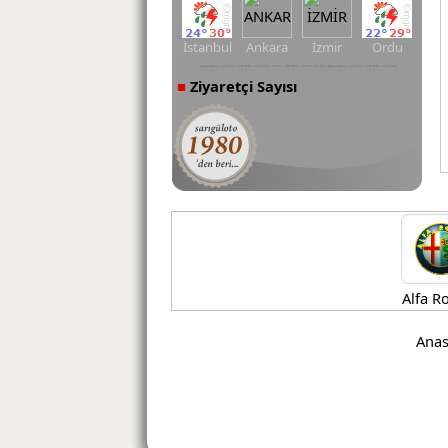
İstanbul
Ankara
İzmir
Ordu
Ziyaretçi Sayısı
■
Alfa Romeo
Anas