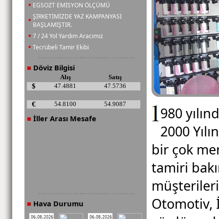
▪
EGSOZT EMİSYON ÖLÇÜMÜ
ŞİRKETİMİZDE YAZ KAMPANYASI
▪
BAŞLAMIŞTIR.
▪
7 / 24 Yol Yardım Aracımız
▪
Tecrübeli Tamir Ekibi
Döviz Bilgisi
■
Alış
Satış
$
47.4881
47.5736
€
54.8100
54.9087
980 yılınd
İller Arası Mesafe
■
2000 Yıl
bir çok me
tamiri ba
müşteriler
Otomotiv, 
Hava Durumu
■