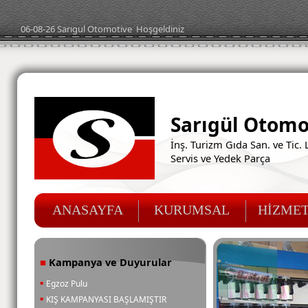
06-08-26
Sarıgul Oto
motive
Hoşgeldiniz
Sarıgül Otomo
İnş. Turizm Gıda San. ve Tic. L
Servis ve Yedek Parça
ANASAYFA
KURUMSAL
HİZMET
Kampanya ve Duyurular
■
▪
Egzoz Pulu
▪
KIŞ KAMPANYASI BAŞLAMIŞTIR