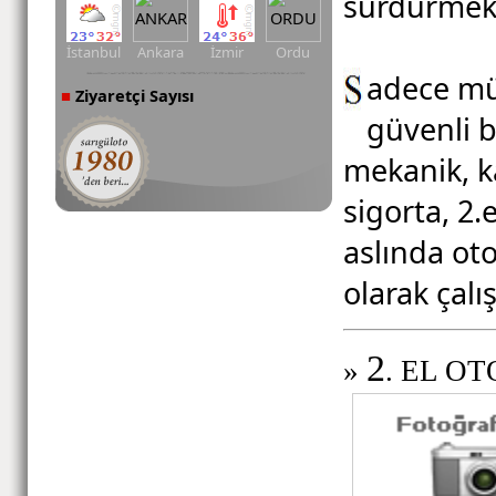
sürdürmekt
İstanbul
Ankara
İzmir
Ordu
adece müş
Ziyaretçi Sayısı
■
güvenli b
mekanik, ka
sigorta, 2.
aslında ot
olarak çalı
2
»
. EL O