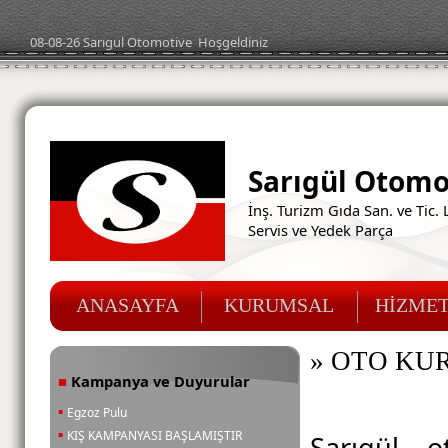
08-08-26
Sarıgul Oto
motive
Hoşgeldiniz
Sarıgül Otomo
İnş. Turizm Gıda San. ve Tic. L
Servis ve Yedek Parça
ANASAYFA
KURUMSAL
HİZMET
» OTO KU
Kampanya ve Duyurular
■
▪
Egzoz Pulu
▪
KIŞ KAMPANYASI BAŞLAMIŞTIR
Sarıgül o