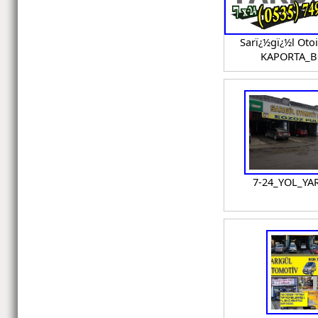
Sarï¿½gï¿½l Oto
KAPORTA_B
7-24_YOL_YA