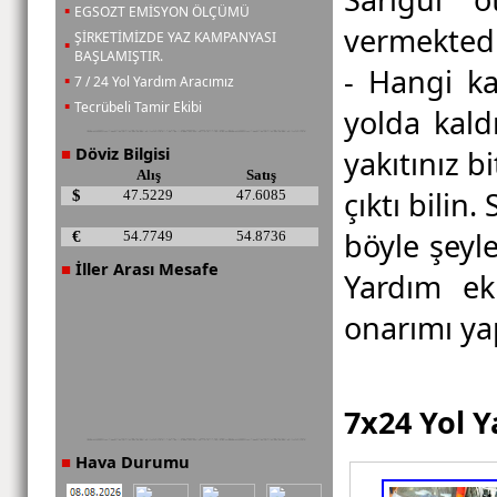
▪
EGSOZT EMİSYON ÖLÇÜMÜ
vermektedi
ŞİRKETİMİZDE YAZ KAMPANYASI
▪
BAŞLAMIŞTIR.
- Hangi ka
▪
7 / 24 Yol Yardım Aracımız
▪
Tecrübeli Tamir Ekibi
yolda kaldı
Döviz Bilgisi
yakıtınız b
■
Alış
Satış
çıktı bilin
$
47.5229
47.6085
böyle şeyl
€
54.7749
54.8736
İller Arası Mesafe
■
Yardım eki
onarımı yap
7x24 Yol Y
Hava Durumu
■