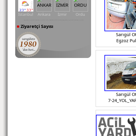
İstanbul
Ankara
İzmir
Ordu
Ziyaretçi Sayısı
■
Sarıgül O
Egzoz Pu
Sarıgül O
7-24_YOL_YA